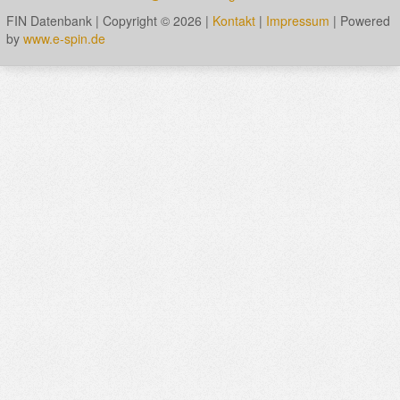
FIN Datenbank | Copyright © 2026
|
Kontakt
|
Impressum
| Powered
by
www.e-spin.de